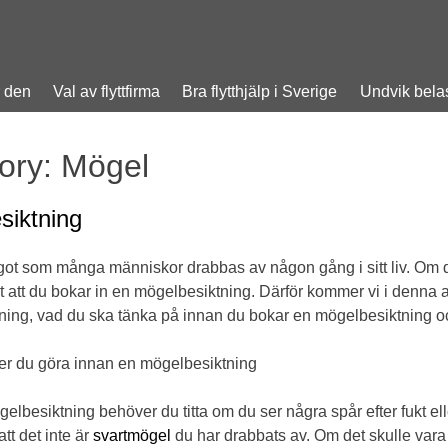
r den
Val av flyttfirma
Bra flytthjälp i Sverige
Undvik belas
ory:
Mögel
siktning
ot som många människor drabbas av någon gång i sitt liv. Om du tr
igt att du bokar in en mögelbesiktning. Därför kommer vi i denna
ing, vad du ska tänka på innan du bokar en mögelbesiktning o
er du göra innan en mögelbesiktning
elbesiktning behöver du titta om du ser några spår efter fukt elle
att det inte är
svartmögel
du har drabbats av. Om det skulle vara