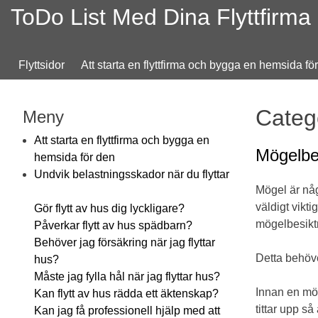
ToDo List Med Dina Flyttfirma
Flyttsidor
Att starta en flyttfirma och bygga en hemsida fö
Categ
Meny
Att starta en flyttfirma och bygga en
Mögelbe
hemsida för den
Undvik belastningsskador när du flyttar
Mögel är någ
väldigt vikt
Gör flytt av hus dig lyckligare?
mögelbesiktn
Påverkar flytt av hus spädbarn?
Behöver jag försäkring när jag flyttar
Detta behöv
hus?
Måste jag fylla hål när jag flyttar hus?
Innan en mög
Kan flytt av hus rädda ett äktenskap?
tittar upp så 
Kan jag få professionell hjälp med att